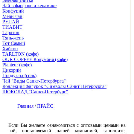
Зелёная улитка
Чай в фарфоре и керамике
Конфуций
Мери-чай
РУПАЙ
ТИАВИТ
Тарлтон
Тянь-жень
Тот Самый
Хайтон
TARLTON (кофе)
OUR COFFEE Колумбия (кофе)
Planteur (кофе)
Цикорий
Продукты (соль)
Чай "Виды Санкт-Петербурга"
Коллекция фигурок "Символы Санкт-Петербурга"
ШОКОЛАД "Санкт-Петербург"
Главная
/
ПРАЙС
Если Вы желаете ознакомиться с оптовыми ценами на
чай, поставляемый нашей компанией, заполните,