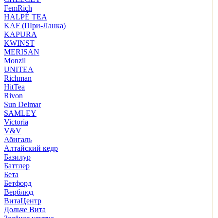
FemRich
HALPÉ TEA
KAF (Шри-Ланка)
KAPURA
KWINST
MERISAN
Monzil
UNITEA
Richman
HitTea
Rivon
Sun Delmar
SAMLEY
Victoria
V&V
Абигаль
Алтайский кедр
Базилур
Баттлер
Бета
Бетфорд
Верблюд
ВитаЦентр
Дольче Вита