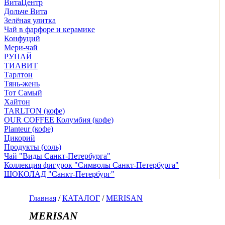
ВитаЦентр
Дольче Вита
Зелёная улитка
Чай в фарфоре и керамике
Конфуций
Мери-чай
РУПАЙ
ТИАВИТ
Тарлтон
Тянь-жень
Тот Самый
Хайтон
TARLTON (кофе)
OUR COFFEE Колумбия (кофе)
Planteur (кофе)
Цикорий
Продукты (соль)
Чай "Виды Санкт-Петербурга"
Коллекция фигурок "Символы Санкт-Петербурга"
ШОКОЛАД "Санкт-Петербург"
Главная
/
КАТАЛОГ
/
MERISAN
MERISAN