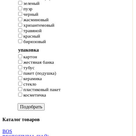
зеленый
пуэр
черный
жасминовый
хризантемовый
травяной
красный
бирюзовый
упаковка
картон
жестяная банка
тубус
пакет (подушка)
керамика
стекло
пластиковый пакет
косметичка
Каталог товаров
BOS