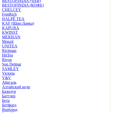
BESTOFINDIA (ЧАЙ)
BESTOFINDIA (КОФЕ)
CHELCEY
FemRich
HALPÉ TEA
KAF (Шри-Ланка)
KAPURA
KWINST
MERISAN
Monzil
UNITEA
Richman
HitTea
Rivon
Sun Delmar
SAMLEY
Victoria
V&V
Абигаль
Алтайский кедр
Базилур
Баттлер
Бета
Бетфорд
Верблюд