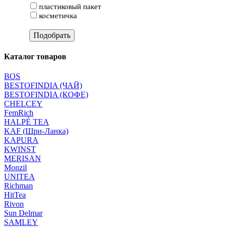
пластиковый пакет
косметичка
Каталог товаров
BOS
BESTOFINDIA (ЧАЙ)
BESTOFINDIA (КОФЕ)
CHELCEY
FemRich
HALPÉ TEA
KAF (Шри-Ланка)
KAPURA
KWINST
MERISAN
Monzil
UNITEA
Richman
HitTea
Rivon
Sun Delmar
SAMLEY