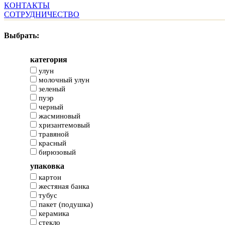
КОНТАКТЫ
СОТРУДНИЧЕСТВО
Выбрать:
категория
улун
молочный улун
зеленый
пуэр
черный
жасминовый
хризантемовый
травяной
красный
бирюзовый
упаковка
картон
жестяная банка
тубус
пакет (подушка)
керамика
стекло