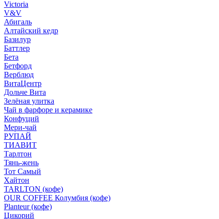
Victoria
V&V
Абигаль
Алтайский кедр
Базилур
Баттлер
Бета
Бетфорд
Верблюд
ВитаЦентр
Дольче Вита
Зелёная улитка
Чай в фарфоре и керамике
Конфуций
Мери-чай
РУПАЙ
ТИАВИТ
Тарлтон
Тянь-жень
Тот Самый
Хайтон
TARLTON (кофе)
OUR COFFEE Колумбия (кофе)
Planteur (кофе)
Цикорий