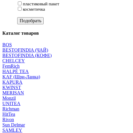
пластиковый пакет
косметичка
Каталог товаров
BOS
BESTOFINDIA (ЧАЙ)
BESTOFINDIA (КОФЕ)
CHELCEY
FemRich
HALPÉ TEA
KAF (Шри-Ланка)
KAPURA
KWINST
MERISAN
Monzil
UNITEA
Richman
HitTea
Rivon
Sun Delmar
SAMLEY