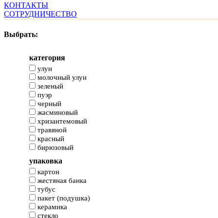
КОНТАКТЫ
СОТРУДНИЧЕСТВО
Выбрать:
категория
улун
молочный улун
зеленый
пуэр
черный
жасминовый
хризантемовый
травяной
красный
бирюзовый
упаковка
картон
жестяная банка
тубус
пакет (подушка)
керамика
стекло