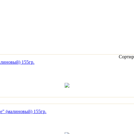
Сортир
алиновый) 155гр.
е" (малиновый) 155гр.