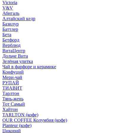
Victoria
V&V
Абигаль
Алтайский кедр
Базилур
Баттлер
Бета
Бетфорд
Верблюд
ВитаЦентр
Дольче Вита
Зелёная улитка
Чай в фарфоре и керамике
Конфуций
Мери-чай
РУПАЙ
ТИАВИТ
Тарлтон
Тянь-жень
Тот Самый
Хайтон
TARLTON (кофе)
OUR COFFEE Колумбия (кофе)
Planteur (кофе)
Цикорий