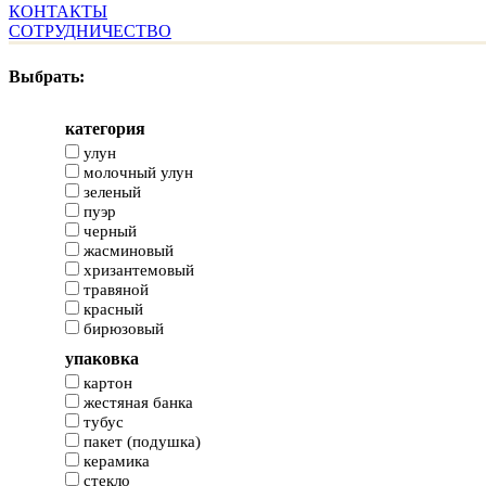
КОНТАКТЫ
СОТРУДНИЧЕСТВО
Выбрать:
категория
улун
молочный улун
зеленый
пуэр
черный
жасминовый
хризантемовый
травяной
красный
бирюзовый
упаковка
картон
жестяная банка
тубус
пакет (подушка)
керамика
стекло