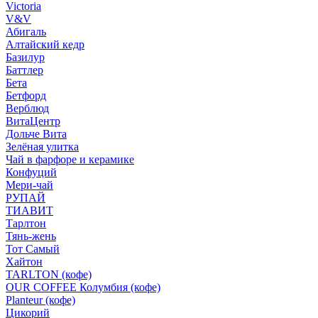
Victoria
V&V
Абигаль
Алтайский кедр
Базилур
Баттлер
Бета
Бетфорд
Верблюд
ВитаЦентр
Дольче Вита
Зелёная улитка
Чай в фарфоре и керамике
Конфуций
Мери-чай
РУПАЙ
ТИАВИТ
Тарлтон
Тянь-жень
Тот Самый
Хайтон
TARLTON (кофе)
OUR COFFEE Колумбия (кофе)
Planteur (кофе)
Цикорий