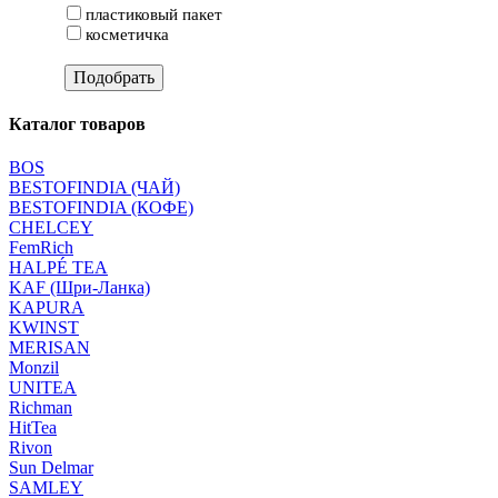
пластиковый пакет
косметичка
Каталог товаров
BOS
BESTOFINDIA (ЧАЙ)
BESTOFINDIA (КОФЕ)
CHELCEY
FemRich
HALPÉ TEA
KAF (Шри-Ланка)
KAPURA
KWINST
MERISAN
Monzil
UNITEA
Richman
HitTea
Rivon
Sun Delmar
SAMLEY