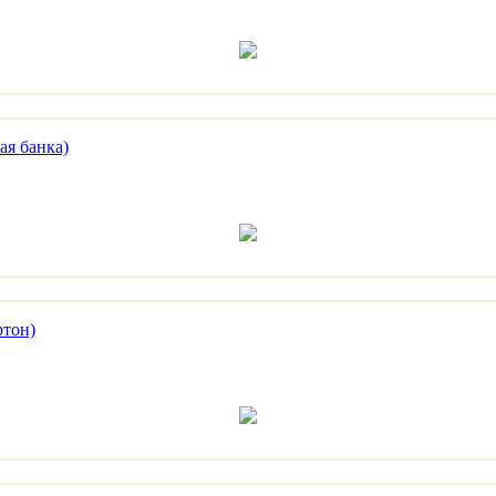
я банка)
ртон)