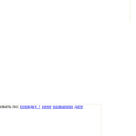
овать по:
порядку ↑
цене
названию
дате