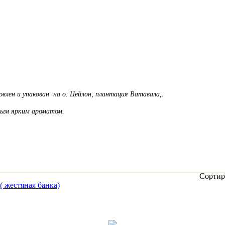
влен и упакован на о. Цейлон,
плантация Ватавала,.
ным ярким ароматом.
Сортир
 жестяная банка)