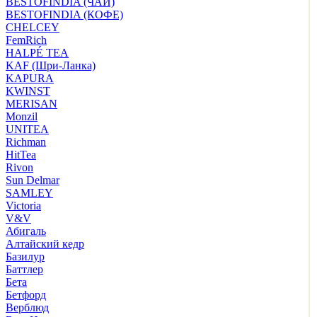
BESTOFINDIA (ЧАЙ)
BESTOFINDIA (КОФЕ)
CHELCEY
FemRich
HALPÉ TEA
KAF (Шри-Ланка)
KAPURA
KWINST
MERISAN
Monzil
UNITEA
Richman
HitTea
Rivon
Sun Delmar
SAMLEY
Victoria
V&V
Абигаль
Алтайский кедр
Базилур
Баттлер
Бета
Бетфорд
Верблюд