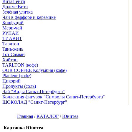
ВитаЦентр
Дольче Вита
Зелёная улитка
Чай в фарфоре и керамике
Конфуций
Мери-чай
РУПАЙ
ТИАВИТ
Тарлтон
Тянь-жень
Тот Самый
Хайтон
TARLTON (кофе)
OUR COFFEE Колумбия (кофе)
Planteur (кофе)
Цикорий
Продукты (соль)
Чай "Виды Санкт-Петербурга"
Коллекция фигурок "Символы Санкт-Петербурга"
ШОКОЛАД "Санкт-Петербург"
Главная
/
КАТАЛОГ
/
Юнитеа
Картинка Юнитеа