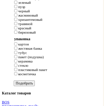
зеленый
пуэр
черный
жасминовый
хризантемовый
травяной
красный
бирюзовый
упаковка
картон
жестяная банка
тубус
пакет (подушка)
керамика
стекло
пластиковый пакет
косметичка
Каталог товаров
BOS