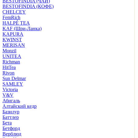
BESTOFINDIA (ЧАЙ)
BESTOFINDIA (КОФЕ)
CHELCEY
FemRich
HALPÉ TEA
KAF (Шри-Ланка)
KAPURA
KWINST
MERISAN
Monzil
UNITEA
Richman
HitTea
Rivon
Sun Delmar
SAMLEY
Victoria
V&V
Абигаль
Алтайский кедр
Базилур
Баттлер
Бета
Бетфорд
Верблюд