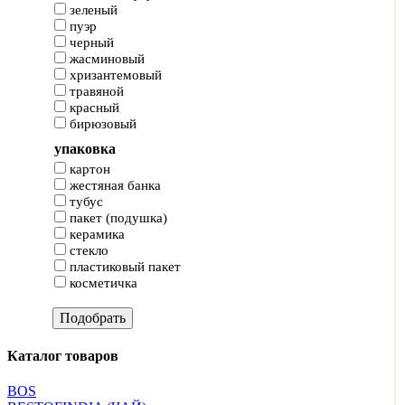
зеленый
пуэр
черный
жасминовый
хризантемовый
травяной
красный
бирюзовый
упаковка
картон
жестяная банка
тубус
пакет (подушка)
керамика
стекло
пластиковый пакет
косметичка
Каталог товаров
BOS