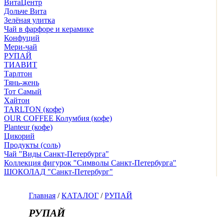
ВитаЦентр
Дольче Вита
Зелёная улитка
Чай в фарфоре и керамике
Конфуций
Мери-чай
РУПАЙ
ТИАВИТ
Тарлтон
Тянь-жень
Тот Самый
Хайтон
TARLTON (кофе)
OUR COFFEE Колумбия (кофе)
Planteur (кофе)
Цикорий
Продукты (соль)
Чай "Виды Санкт-Петербурга"
Коллекция фигурок "Символы Санкт-Петербурга"
ШОКОЛАД "Санкт-Петербург"
Главная
/
КАТАЛОГ
/
РУПАЙ
РУПАЙ