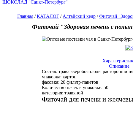
ШОКОЛАД "Санкт-Петербург"
Главная
/
КАТАЛОГ
/
Алтайский кедр
/
Фиточай "Здоров
Фиточай "Здоровая печень с полын
Характеристи
Описание
Состав:
трава зверобояплоды расторопши п
упаковка:
картон
фасовка:
20 фильтр-пакетов
Количество пачек в упаковке:
50
категория:
травяной
Фиточай для печени и желчев