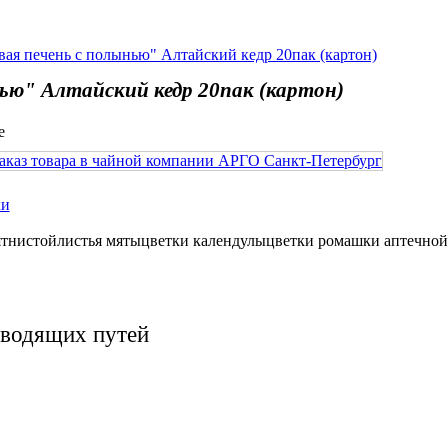
ая печень с полынью" Алтайский кедр 20пак (картон)
ью" Алтайский кедр 20пак (картон)
ки
ятнистойлистья мятыцветки календулыцветки ромашки аптечной
ыводящих путей