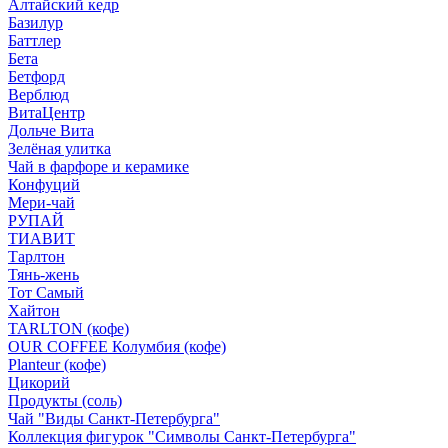
Алтайский кедр
Базилур
Баттлер
Бета
Бетфорд
Верблюд
ВитаЦентр
Дольче Вита
Зелёная улитка
Чай в фарфоре и керамике
Конфуций
Мери-чай
РУПАЙ
ТИАВИТ
Тарлтон
Тянь-жень
Тот Самый
Хайтон
TARLTON (кофе)
OUR COFFEE Колумбия (кофе)
Planteur (кофе)
Цикорий
Продукты (соль)
Чай "Виды Санкт-Петербурга"
Коллекция фигурок "Символы Санкт-Петербурга"