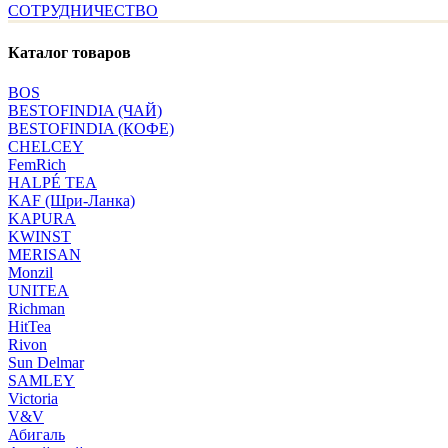
СОТРУДНИЧЕСТВО
Каталог товаров
BOS
BESTOFINDIA (ЧАЙ)
BESTOFINDIA (КОФЕ)
CHELCEY
FemRich
HALPÉ TEA
KAF (Шри-Ланка)
KAPURA
KWINST
MERISAN
Monzil
UNITEA
Richman
HitTea
Rivon
Sun Delmar
SAMLEY
Victoria
V&V
Абигаль