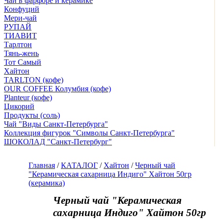
Чай в фарфоре и керамике
Конфуций
Мери-чай
РУПАЙ
ТИАВИТ
Тарлтон
Тянь-жень
Тот Самый
Хайтон
TARLTON (кофе)
OUR COFFEE Колумбия (кофе)
Planteur (кофе)
Цикорий
Продукты (соль)
Чай "Виды Санкт-Петербурга"
Коллекция фигурок "Символы Санкт-Петербурга"
ШОКОЛАД "Санкт-Петербург"
Главная
/
КАТАЛОГ
/
Хайтон
/
Черный чай
"Керамическая сахарница Индиго" Хайтон 50гр
(керамика)
Черный чай "Керамическая
сахарница Индиго" Хайтон 50гр