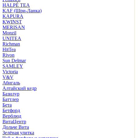
HALPÉ TEA
KAF (Шри-Ланка)
KAPURA
KWINST
MERISAN
Monzil
UNITEA
Richman
HitTea
Rivon
Sun Delmar
SAMLEY
Victoria
V&V
Абигаль
Алтайский кедр
Базилур
Баттлер
Бета
Бетфорд
Верблюд
ВитаЦентр
Дольче Вита
Зелёная улитка