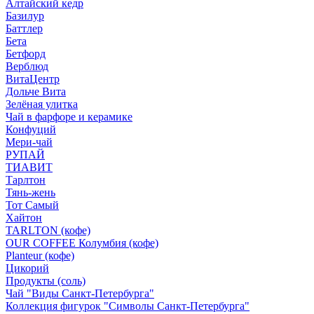
Алтайский кедр
Базилур
Баттлер
Бета
Бетфорд
Верблюд
ВитаЦентр
Дольче Вита
Зелёная улитка
Чай в фарфоре и керамике
Конфуций
Мери-чай
РУПАЙ
ТИАВИТ
Тарлтон
Тянь-жень
Тот Самый
Хайтон
TARLTON (кофе)
OUR COFFEE Колумбия (кофе)
Planteur (кофе)
Цикорий
Продукты (соль)
Чай "Виды Санкт-Петербурга"
Коллекция фигурок "Символы Санкт-Петербурга"