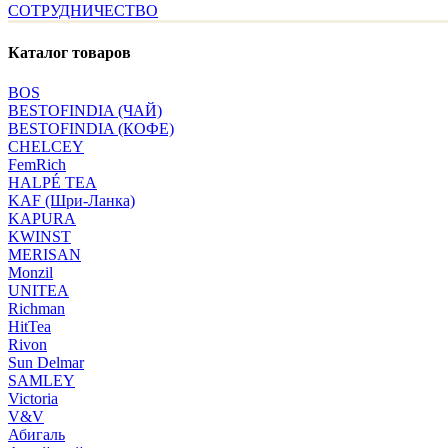
СОТРУДНИЧЕСТВО
Каталог товаров
BOS
BESTOFINDIA (ЧАЙ)
BESTOFINDIA (КОФЕ)
CHELCEY
FemRich
HALPÉ TEA
KAF (Шри-Ланка)
KAPURA
KWINST
MERISAN
Monzil
UNITEA
Richman
HitTea
Rivon
Sun Delmar
SAMLEY
Victoria
V&V
Абигаль