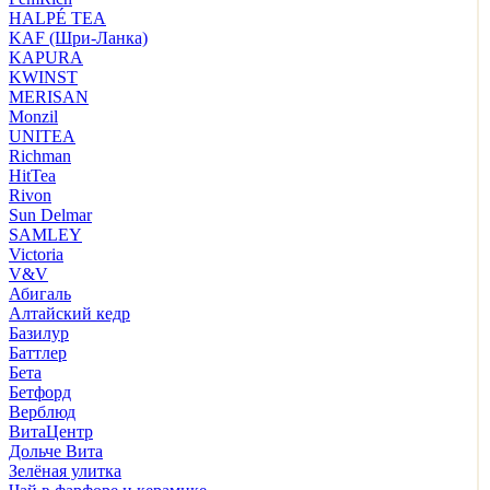
HALPÉ TEA
KAF (Шри-Ланка)
KAPURA
KWINST
MERISAN
Monzil
UNITEA
Richman
HitTea
Rivon
Sun Delmar
SAMLEY
Victoria
V&V
Абигаль
Алтайский кедр
Базилур
Баттлер
Бета
Бетфорд
Верблюд
ВитаЦентр
Дольче Вита
Зелёная улитка