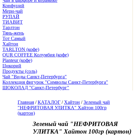
Чай в фарфоре и керамике
Конфуций
Мери-чай
РУПАЙ
ТИАВИТ
Тарлтон
Тянь-жень
Тот Самый
Хайтон
TARLTON (кофе)
OUR COFFEE Колумбия (кофе)
Planteur (кофе)
Цикорий
Продукты (соль)
Чай "Виды Санкт-Петербурга"
Коллекция фигурок "Символы Санкт-Петербурга"
ШОКОЛАД "Санкт-Петербург"
Главная
/
КАТАЛОГ
/
Хайтон
/
Зеленый чай
"НЕФРИТОВАЯ УЛИТКА" Хайтон 100гр
(картон)
Зеленый чай "НЕФРИТОВАЯ
УЛИТКА" Хайтон 100гр (картон)