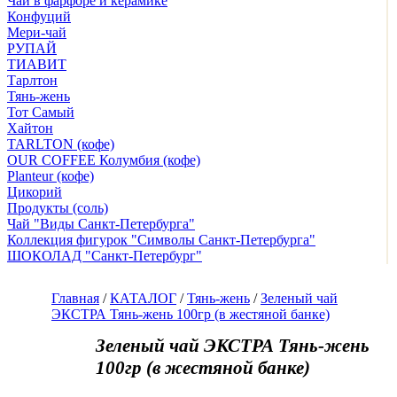
Чай в фарфоре и керамике
Конфуций
Мери-чай
РУПАЙ
ТИАВИТ
Тарлтон
Тянь-жень
Тот Самый
Хайтон
TARLTON (кофе)
OUR COFFEE Колумбия (кофе)
Planteur (кофе)
Цикорий
Продукты (соль)
Чай "Виды Санкт-Петербурга"
Коллекция фигурок "Символы Санкт-Петербурга"
ШОКОЛАД "Санкт-Петербург"
Главная
/
КАТАЛОГ
/
Тянь-жень
/
Зеленый чай
ЭКСТРА Тянь-жень 100гр (в жестяной банке)
Зеленый чай ЭКСТРА Тянь-жень
100гр (в жестяной банке)