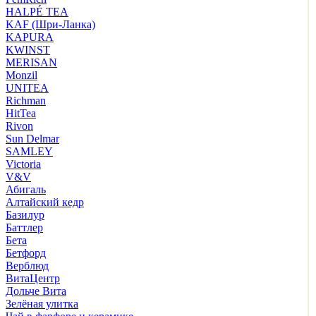
HALPÉ TEA
KAF (Шри-Ланка)
KAPURA
KWINST
MERISAN
Monzil
UNITEA
Richman
HitTea
Rivon
Sun Delmar
SAMLEY
Victoria
V&V
Абигаль
Алтайский кедр
Базилур
Баттлер
Бета
Бетфорд
Верблюд
ВитаЦентр
Дольче Вита
Зелёная улитка